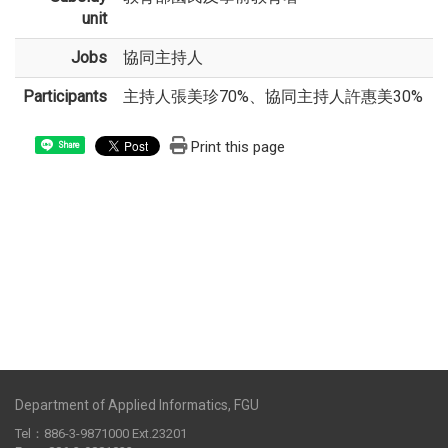
unit
Jobs
協同主持人
Participants
主持人張美珍70%、協同主持人許惠美30%
Print this page
Share
Department of Applied Informatics, FGU
Tel：886-3-9871000 Ext.23201