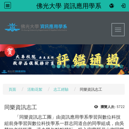
佛光大學 資訊應用學系
:::
Toggl
頁面
活動花絮
志工經驗
同樂資訊志工
同樂資訊志工
瀏覽人次:
5722
「同樂資訊志工團」由資訊應用學系學習與數位科技
組前身學習與數位科技學系一群志同道合的同學組成，
由吳