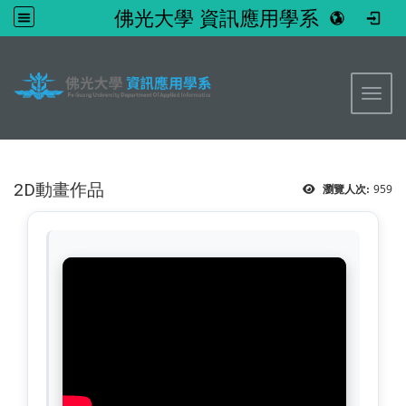
佛光大學 資訊應用學系
:::
Togg
2D動畫作品
959
瀏覽人次: