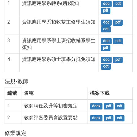
1
資訊應用學系轉系(所)須知
doc
odt
pdf
2
資訊應用學系招收雙主修學生須知
doc
pdf
odt
3
資訊應用學系學士班招收輔系學生
doc
odt
須知
pdf
4
資訊應用學系碩士班學分抵免須知
doc
pdf
odt
法規-教師
編號
名稱
檔案下載
1
教師聘任及升等初審規定
docx
pdf
odt
2
教師評審委員會設置要點
docx
pdf
odt
修業規定