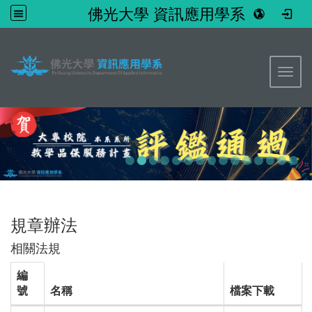
佛光大學 資訊應用學系
:::
Toggl
規章辦法
相關法規
編
號
名稱
檔案下載