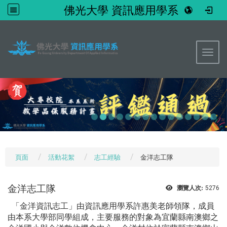
佛光大學 資訊應用學系
:::
Toggl
頁面
活動花絮
志工經驗
金洋志工隊
金洋志工隊
瀏覽人次:
5276
「金洋資訊志工」由資訊應用學系許惠美老師領隊，成員
由本系大學部同學組成，主要服務的對象為宜蘭縣南澳鄉之