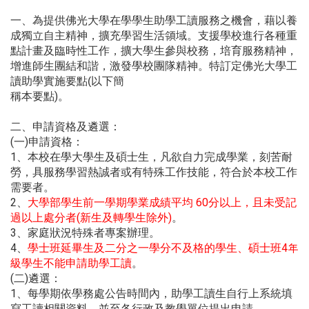
一、為提供佛光大學在學學生助學工讀服務之機會，藉以養
成獨立自主精神，擴充學習生活領域。支援學校進行各種重
點計畫及臨時性工作，擴大學生參與校務，培育服務精神，
增進師生團結和諧，激發學校團隊精神。特訂定佛光大學工
讀助學實施要點(
以下簡
稱本要點)
。
二、申請資格及遴選：
(
一)
申請資格：
1
、本校在學大學生及碩士生，凡欲自力完成學業，刻苦耐
勞，具服務學習熱誠者或有特殊工作技能，符合於本校工作
需要者。
2
、
大學部學生前一學期學業成績平均 60
分以上，且未受記
過以上處分者(新生及轉學生除外)
。
3
、家庭狀況特殊者專案辦理。
4
、
學士班延畢生及二分之一學分不及格的學生、碩士班4
年
級學生不能申請助學工讀
。
(
二)
遴選：
1
、每學期依學務處公告時間內，助學工讀生自行上系統填
寫工讀相關資料，並至各行政及教學單位提出申請。