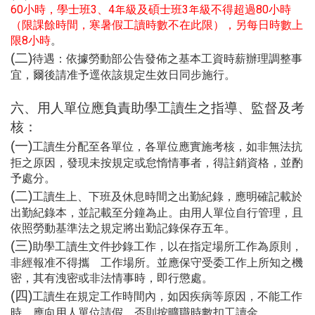
60
小時，學士班3
、4年級及碩士班3年級不得超過80小時
（限課餘時間，寒暑假工讀時數不在此限），另每日時數上
限8小時
。
(
二)
待遇：依據勞動部公告發佈之基本工資時薪辦理調整事
宜，爾後請准予逕依該規定生效日同步施行。
六、用人單位應負責助學工讀生之指導、監督及考
核：
(
一)
工讀生分配至各單位，各單位應實施考核，如非無法抗
拒之原因，發現未按規定或怠惰情事者，得註銷資格，並酌
予處分。
(
二)
工讀生上、下班及休息時間之出勤紀錄，應明確記載於
出勤紀錄本，並記載至分鐘為止。由用人單位自行管理，且
依照勞動基準法之規定將出勤記錄保存五年。
(
三)
助學工讀生文件抄錄工作，以在指定場所工作為原則，
非經報准不得攜離工作場所。並應保守受委工作上所知之機
密，其有洩密或非法情事時，即行懲處。
(
四)
工讀生在規定工作時間內，如因疾病等原因，不能工作
時，應向用人單位請假，否則按曠職時數扣工讀金。