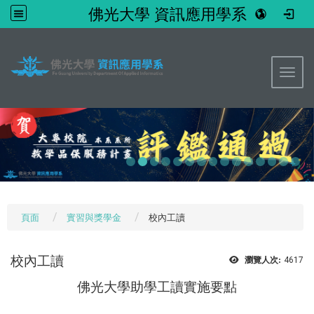
佛光大學 資訊應用學系
:::
Toggl
頁面
實習與獎學金
校內工讀
校內工讀
瀏覽人次:
4617
佛光大學助學工讀實施要點