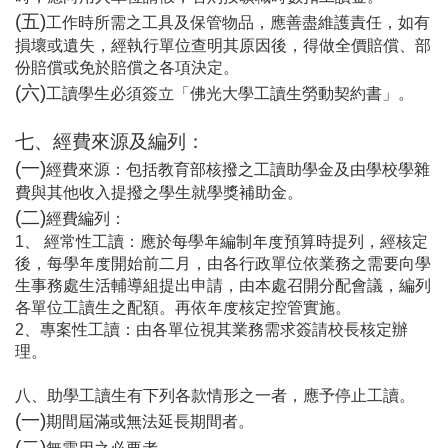
(
五)
工作時所需之工具及保管物品，應善盡維護責任，如有
損壞或遺失，經執行單位查明其原因後，得做全價賠償、部
份賠償或免於賠償之各項決定。
(
六)
工讀學生必須簽立「佛光大學工讀生勞動契約書」。
七、經費來源及編列：
(
一)
經費來源：包括教育部核撥之工讀助學金及由學校學雜
費與其他收入提撥之學生就學獎補助金。
(
二)
經費編列：
1
、 經常性工讀：應於每學年編制年度預算時提列，經核定
後，每
學年度開始前二月，由各行政單位依業務之需要向學
生事務處生活輔導組提出申請，由本處召開分配會議，編列
各單位工讀生之配額。再依年度核定控管實施。
2
、專案性工讀：由各單位視其業務需求簽請校長核定辦
理。
八、助學工讀生有下列各款情形之一者，應予停止工讀。
(
一)
期間屆滿或無法延長期間者。
(
二)