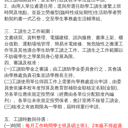
2
、由用人單位遴選任用，逕與所選任助學工讀生連繫上班
時間及地點。並簽立勞僱型(
臨時性或短期性)生活助學者勞
動契約書一式乙份，交至學生事務處生活輔導組。
三、工讀生之工作範圍：
文書繕寫、資料整理、電腦建檔、諮詢服務、書庫上架、櫃
台值勤、運動場地管理、簡易水電維修、無危險性之搬運工
作等及其他適合學生助學工讀之工作。工讀生之工作範圍以
不妨礙學生之學業與身心發展為限。
四、審議及核准：
(
一)
工讀助學金之審議，由工讀助學金委員會行之，其會議
由學務處負責召集並請學務長主持。
(
二)
工讀使用單位得因工作上需要向學務處提出申請，由委
員會依據本校年度預算及教育部補助金額核定名額(金額)。
另各單位應依規定投勞保（經費由各單位分配額度內編
列）。各單位未依規定投勞保者，會計室將不核發工讀金。
(
三)
核准之有效期限為一學期，屆時得重行申請。
五、工讀時數與待遇：
(
一)
時間：
年級不得超過
每月工作時間學士班及碩士班1、2