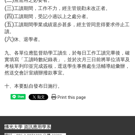
無需用之必要者。
(
三)
工讀期間，工作不力，經主管規勸未改正者。
(
四)
工讀期間，受記小過以上之處分者。
(
五)
工讀期間學業成績退步甚多，經主管同意得要求停止工
讀。
(
六)
休、退學者。
九、各單位應監督助學工讀生，於每日工作工讀完畢後，確
實填寫「工讀時數紀錄表」，並於次月三日前將單位清單及
考核單列印並完成簽核，逕送學生事務處生活輔導組彙辦，
然送交會計室續辦撥款事宜。
十、本要點自發布日施行。
Print this page
Share
佛光大學 資訊應用學系