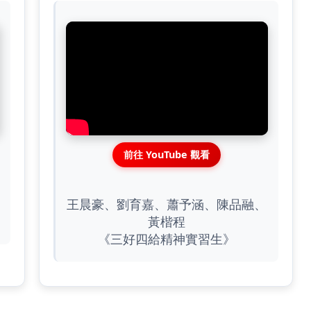
前往 YouTube 觀看
王晨豪、劉育嘉、蕭予涵、陳品融、
黃楷程
《三好四給精神實習生》