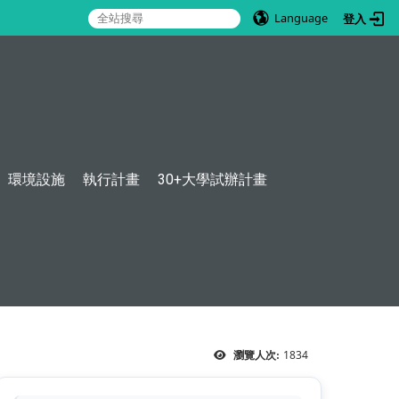
Language
登入
:::
環境設施
執行計畫
30+大學試辦計畫
1834
瀏覽人次: