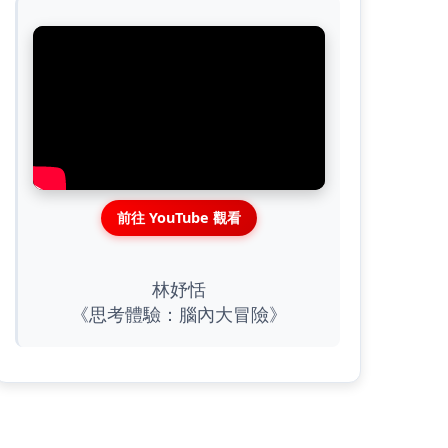
前往 YouTube 觀看
林妤恬
《思考體驗：腦內大冒險》