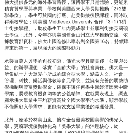
佛大提供多元的海外學習路徑，讓留學不只是體驗，更能累
積實質學歷與專業。學校與美國西來大學長期推動「2+2雙
聯學位」，學生可於國內打底、赴美銜接後段課程，同時取
得兩校學位；與英國 Middlesex University 合作「3+1+1碩
士銜接學程」，助攻學生五年內完成學士並順利銜接英國碩
士學位；此外，今年亦與美國舊金山州立大學推動交流。依
據教育部資料，佛大出國進修比率名列全國第16名，持續蟬
聯東部第一，展現強大的國際移動力。
承襲百萬人興學的創校初衷，佛光大學具體實踐「公義與公
益」的辦學理想，落實「全齡大學」的社會責任。佛大是一
所集結十方大眾愛心所成的綜合型大學，涵蓋人文、社會、
管理、科技、樂活與佛教等多元學院，並擁有完善的弱勢助
學機制與豐富獎助學金，確保不讓任何學生因經濟因素中斷
學業，展現教育機會均等的公義精神。在就業表現上，調查
顯示佛大畢業生平均薪資高於全國大學平均水準，顯示學校
不僅照顧入學需求，更能有效支援畢業後的職涯發展。
此外，座落於林美山嵐、擁有全台最美校園美譽的佛光大
學，更將環境優勢轉化為「美學大學」的治理核心，於
2025年榮獲台灣永續大學獎「ESG環境管理領袖獎」，推動