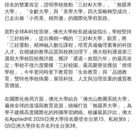
排名的雙重肯定，證明學校推動「三好AI大學」、「無疆界
大學」、「全齡大學」與「美學大學」四大策略轉型成功，
已走出條「小而美、精而優」的國際化學府新路。
面對全球AI科技浪潮，佛光大學校長趙涵㨗指出，學校堅持
「三好精神」，提出獨樹一幟的「三好AI大學」願景，將
「三好運動」精神融入數位課程，培育具備倫理素養的科技
人才。在穩健的教學品質與校務治理下，佛大順利通過第三
週期大學校院校務評鑑，獲評「通過－效期六年」的最高肯
定；學校不僅六度榮獲「三好校園」最高榮譽並獲頒「燈塔
學校」，今年更同時拿下教育部「生命教育」與「品德教
育」雙特色學校殊榮，展現科技、人文與治理並重的優質教
育價值。
在國際化佈局方面，佛光大學結合「佛光山教團系統大學」
遍佈全球的道場與教育資源，積極打造「無疆界大學」，為
學子建構高度國際化的跨國學習網絡。根據最新評比，佛大
在AppliedHE 2026亞洲大學排名榮登全台第15、私校第6；
QS亞洲大學排名亦名列全台第38。