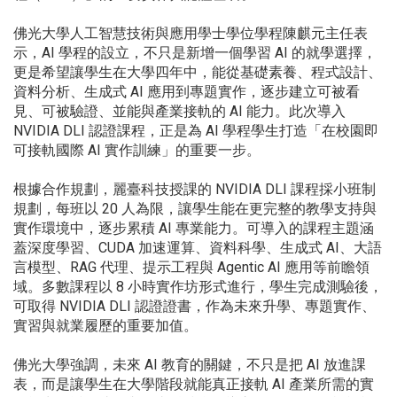
佛光大學人工智慧技術與應用學士學位學程陳麒元主任表
示，AI 學程的設立，不只是新增一個學習 AI 的就學選擇，
更是希望讓學生在大學四年中，能從基礎素養、程式設計、
資料分析、生成式 AI 應用到專題實作，逐步建立可被看
見、可被驗證、並能與產業接軌的 AI 能力。此次導入
NVIDIA DLI 認證課程，正是為 AI 學程學生打造「在校園即
可接軌國際 AI 實作訓練」的重要一步。
根據合作規劃，麗臺科技授課的 NVIDIA DLI 課程採小班制
規劃，每班以 20 人為限，讓學生能在更完整的教學支持與
實作環境中，逐步累積 AI 專業能力。可導入的課程主題涵
蓋深度學習、CUDA 加速運算、資料科學、生成式 AI、大語
言模型、RAG 代理、提示工程與 Agentic AI 應用等前瞻領
域。多數課程以 8 小時實作坊形式進行，學生完成測驗後，
可取得 NVIDIA DLI 認證證書，作為未來升學、專題實作、
實習與就業履歷的重要加值。
佛光大學強調，未來 AI 教育的關鍵，不只是把 AI 放進課
表，而是讓學生在大學階段就能真正接軌 AI 產業所需的實