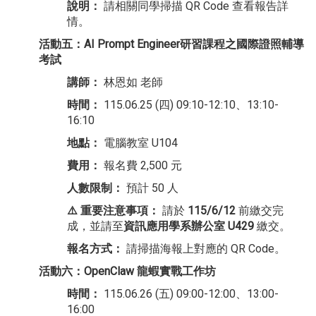
說明：
請相關同學掃描 QR Code 查看報告詳
情。
活動五：AI Prompt Engineer研習課程之國際證照輔導
考試
講師：
林恩如 老師
時間：
115.06.25 (四) 09:10-12:10、13:10-
16:10
地點：
電腦教室 U104
費用：
報名費 2,500 元
人數限制：
預計 50 人
⚠️ 重要注意事項：
請於
115/6/12
前繳交完
成，並請至
資訊應用學系辦公室 U429
繳交。
報名方式：
請掃描海報上對應的 QR Code。
活動六：OpenClaw 龍蝦實戰工作坊
時間：
115.06.26 (五) 09:00-12:00、13:00-
16:00