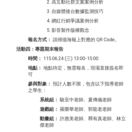
高互動社群文案案例分析
自媒體後台數據監測技巧
網紅行銷爭議案例分析
影音製作版權觀念
報名方式：
請掃描海報上對應的 QR Code。
活動四：專題期末報告
時間：
115.06.24 (三) 13:00-15:00
地點：
地點待定，無需報名，現場直接簽名即
可
參與對象：
預計人數不限，包含以下指導老師
之學生：
系統組：
駱至中老師、夏傳儀老師
遊戲組：
羅榮華老師、郭龍老老師
動畫組：
許惠美老師、釋有真老師、林立
傑老師