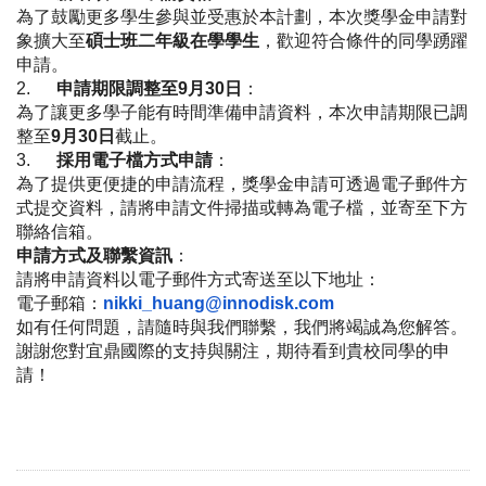
為了鼓勵更多學生參與並受惠於本計劃，本次獎學金申請對
象擴大至
碩士班二年級在學學生
，歡迎符合條件的同學踴躍
申請。
2.
申請期限調整至9月30日
：
為了讓更多學子能有時間準備申請資料，本次申請期限已調
整至
9
月
30日
截止。
3.
採用電子檔方式申請
：
為了提供更便捷的申請流程，
獎學金申請可透過電子郵件方
式提交資料，
請將申請文件掃描或轉為電子檔，並寄至下方
聯絡信箱。
申請方式及聯繫資訊
：
請將申請資料以電子郵件方式寄送至以下地址：
電子郵箱：
nikki_huang@innodisk.com
如有任何問題，請隨時與我們聯繫，我們將竭誠為您解答。
謝謝您對宜鼎國際的支持與關注，期待看到貴校同學的申
請！