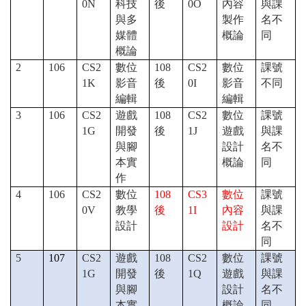
0N
科技
後
0O
內容
與課
與多
製作
名不
媒體
概論
同
概論
2
106
CS2
數位
108
CS2
數位
課號
1K
影音
後
0I
影音
不同
編輯
編輯
3
106
CS2
遊戲
108
CS2
數位
課號
1G
開發
後
1J
遊戲
與課
與腳
設計
名不
本實
概論
同
作
4
106
CS2
數位
108
CS3
數位
課號
0V
教學
後
1I
內容
與課
設計
設計
名不
同
5
107
CS2
遊戲
108
CS2
數位
課號
1G
開發
後
1Q
遊戲
與課
與腳
設計
名不
本實
概論
同，