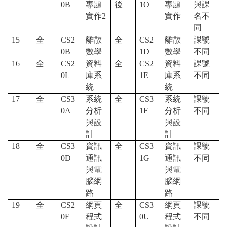
0B
專題
後
1O
專題
與課
實作2
實作
名不
同
15
全
CS2
離散
全
CS2
離散
課號
0B
數學
1D
數學
不同
16
全
CS2
資料
全
CS2
資料
課號
0L
庫系
1E
庫系
不同
統
統
17
全
CS3
系統
全
CS3
系統
課號
0A
分析
1F
分析
不同
與設
與設
計
計
18
全
CS3
資訊
全
CS3
資訊
課號
0D
通訊
1G
通訊
不同
與電
與電
腦網
腦網
路
路
19
全
CS2
網頁
全
CS3
網頁
課號
0F
程式
0U
程式
不同