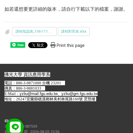
如若還想要更詳細的版本，請自行下載以下的檔案，謝謝。
課程抵認表_106-111.docx
課程對照表.xlsx
Print this page
Share
佛光大學 資訊應用學系
電話：886-3-9871000 分機 23201
傳真：886-3-9881033
E-Mail：
yzliu@mail.fgu.edu.tw
、
yzliu@gm.fgu.edu.tw
地址：26247宜蘭縣礁溪鄉林美村林尾路160號 雲慧樓
造訪人次 : 1087559
最後更新日期 :
2026-08-05 10:36