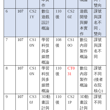
作
雙向
6
107
CS2
數位
110
CS2
遊戲
課號
1Y
遊戲
後
0Z
開發
與課
設計
與腳
名不
概論
本實
同，
作
雙向
7
107
CS1
學習
108
CS1
數位
課號
0N
科技
後
0O
內容
與課
與多
製作
名不
媒體
概論
同
概論
8
107
CS1
學習
110
CT0
數位
課號
0N
科技
後
31
內容
不同
與多
製作
(後者
媒體
概論
在院
概論
核心)
9
107
CS3
3D
動
110
CS2
3D
動
課號
0J
畫設
後
1P
畫設
不同
計與
計與