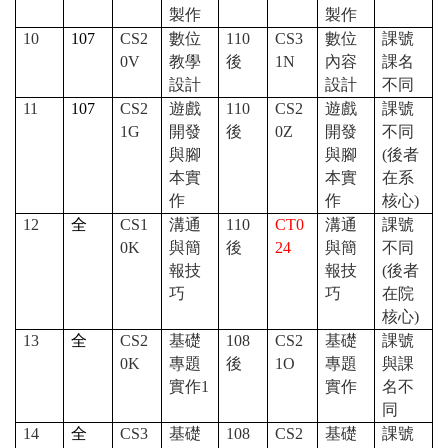
製作
製作
10
107
CS2
數位
110
CS3
數位
課號
0V
教學
後
1N
內容
課名
設計
設計
不同
11
107
CS2
遊戲
110
CS2
遊戲
課號
1G
開發
後
0Z
開發
不同
與腳
與腳
(後者
本實
本實
在系
作
作
核心)
12
全
CS1
溝通
110
CT0
溝通
課號
0K
與簡
後
24
與簡
不同
報技
報技
(後者
巧
巧
在院
核心)
13
全
CS2
基礎
108
CS2
基礎
課號
0K
專題
後
1O
專題
與課
實作1
實作
名不
同
14
全
CS3
基礎
108
CS2
基礎
課號