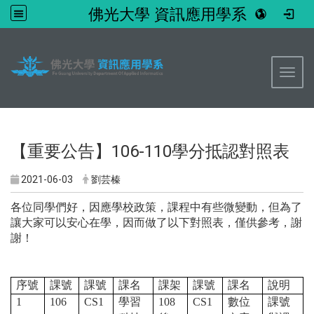
佛光大學 資訊應用學系
:::
Toggl
【重要公告】106-110學分抵認對照表
2021-06-03
劉芸榛
各位同學們好，因應學校政策，課程中有些微變動，但為了
讓大家可以安心在學，因而做了以下對照表，僅供參考，謝
謝！
序號
課號
課號
課名
課架
課號
課名
說明
1
106
CS1
學習
108
CS1
數位
課號