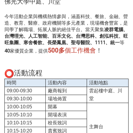
佛光大學中庭、川堂
今年活動企業與機構熱情參與，涵蓋科技、餐旅、金融、營
造、教育、醫療、政府機關等多元產業，現場機會豐富，是
同學了解職場、拓展人脈的絕佳平台。當天聚集
凌群電腦、
台灣理光、人工智能、百禾文化、台灣思科、創泓科技、旺
旺集團、寒舍餐飲、長榮鳳凰、聖母醫院、1111、統一
等
500多
個工作機會
！
40
家優質企業，提供
活動流程
時間
活動內容
活動地點
09:00-09:30
廠商報到
雲起樓中庭、川
堂
09:30-10:00
場地佈置
10:00-10:05
開幕
10:05-10:10
開場表演
10:10-10:15
校長致詞
主舞台
10:15-10:20
貴賓致詞