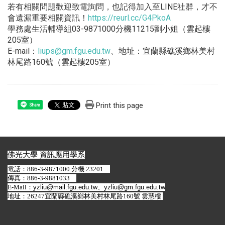
若有相關問題歡迎致電詢問，也記得加入至LINE社群，
才不
會遺漏重要相關資訊！
https://reurl.cc/
G4PkoA
學務處生活輔導組03-9871000分機11215劉小姐（
雲起樓
205室）
E-mail：
liups@gm.fgu.edu.tw
、地址：
宜蘭縣礁溪鄉林美村
林尾路160號（雲起樓205室）
Print this page
Share
佛光大學 資訊應用學系
電話：886-3-9871000 分機 23201
傳真：886-3-9881033
E-Mail：
yzliu@mail.fgu.edu.tw
、
yzliu@gm.fgu.edu.tw
地址：26247宜蘭縣礁溪鄉林美村林尾路160號 雲慧樓