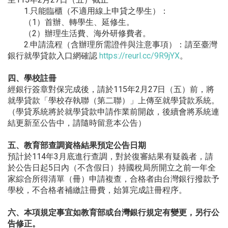
1.只能臨櫃（不適用線上申貸之學生）：
（1）首辦、轉學生、延修生。
（2）辦理生活費、海外研修費者。
2.申請流程（含辦理所需證件與注意事項）：
請至臺灣
銀行就學貸款入口網確認
https://reurl.cc/9R9jYX
。
四、學校註冊
經銀行簽章對保完成後，請於115年2月27日（五）前，
將
就學貸款「學校存執聯（第二聯）」上傳至就學貸款系統。
（學貸系統將於就學貸款申請作業前開啟，
後續會將系統連
結更新至公告中，請隨時留意本公告）
五、教育部查調資格結果預定公告日期
預計於114年3月底進行查調，對於復審結果有疑義者，
請
於公告日起5日內（不含假日）
持國稅局所開立之前一年全
家綜合所得清單（冊）申請複查，
合格者由台灣銀行撥款予
學校，不合格者補繳註冊費，
始算完成註冊程序。
六、本項規定事宜如教育部或台灣銀行規定有變更，另行公
告修正。