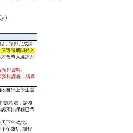
Ky
）
程，預排完成請
並於選課期
間登入
料才會帶入選課系
改預排資料。
須預排課程，請直
。
階段自行上學生
選
排課程者，請務
確認預排課程
已帶
一天下午
3
點以
至下午
6
點，
課程