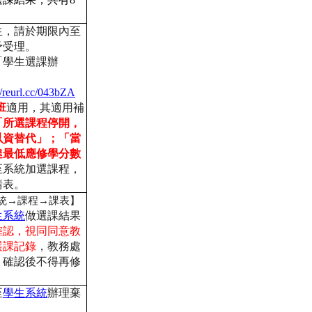
生，請於期限內至
予受理。
「學生選課辦
//reurl.cc/043bZA
班
適用，其適用補
「
所選課程停開，
以資替代」；「
當
達最低應修學分數
至系統加選課程，
請表。
統
→
課程
→
課表】
生系統
做選課結果
確認，
視同同意教
選課記錄
，教務處
，
確認後不得再修
至
學生系統
辦理棄