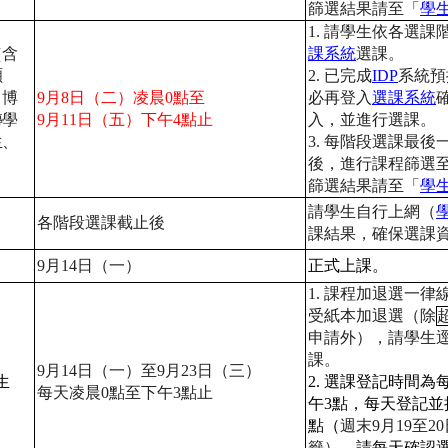
篩選結果請至「
學
1.
請學生依各選課
（含
課系統
選課。
碩
2.
已完成
IDP
系統預
、博
9
月
8
日（二）凌晨
0
點至
必再登入
選課系統
轉學
9
月
11
日（五）下午
4
點止
入，並進行選課。
生、
3.
每階段選課最後
後，進行課程篩選
篩選結果請至「
學
請學生自行上網（
各階段選課截止後
課結果，確保選課
9
月
14
日（一）
正式上課。
1.
課程加退選一律
受紙本加退選（除
申請外），請學生
課。
9
月
14
日（一）至
9
月
23
日（三）
生
2.
選課登記時間為
每天凌晨
0
點至下午
3
點止
午
3
點，
每天登記並
點（
週末
9
月
19
至
20
籤）
，請每天確認