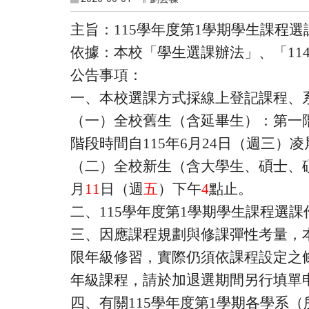
主旨：
115
學年度第
1
學期學生課程選
依據：本校「學生選課辦法」、「
11
公告事項：
一、本校選課方式採線上登記課程、
（一）全校舊生（含延畢生）：第一
階段時間自
115
年
6
月
24
日（週三）凌
（二）全校新生（含大學生、碩士、
月
11
日（週
五
）下午
4
點止。
二、
115
學年度第
1
學期學生課程選課
三、因應課程規劃與修課彈性考量，
限年級修習，實際仍須依課程設定之
年級課程，請於加退選期間另行填單
四、有關
115
學年度第
1
學期各學系（