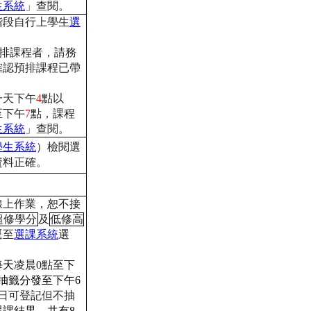
生系統
」查閱。
階段自行上學生
選
排課程者，請務
確認預排課程
已帶
一天下午
4
點以
至下午
7
點，
課程
生系統
」查閱。
學生系統
）檢閱選
資料正確。
線上作業，恕不接
超修學分
及
低修
高
逕至
選課系統
選
每天
凌晨
0
點
至下
抽籤分發至下午
6
日可登記但不
抽
選課結果，共有
8