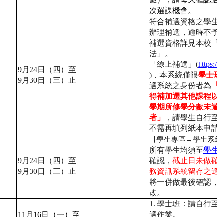
次選課機會。
符合補選資格之學
辦理補選，逾時不
補選資格詳見本校
法」。
「線上補選」(
https:
9
月
24
日（四）至
)
，本系統僅限
學士
9
月
30
日（三）止
選系統之身份者為
得補加選其他課程
學期所修學分數未
者」
，
請學生自行
不需再填列紙本申
【學生專區
→
學生系
所有學生均須至
學
9
月
24
日（四）至
確認，
截止日未做
9
月
30
日（三）止
務資訊系統留存之
將一併做最後確認
改。
1.
學士班：請自行
11
月
16
日（一）至
選作業。