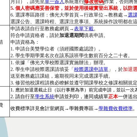
月日），請先至
單一簽入
系統進行
修改密碼
作業，
否則將
5.
個人密碼應妥善保管，並於使用後確實登出系統，
以防
6.
選課專區路徑：佛光大學首頁
→
行政單位
→
教務處
→
選
選課公告、選課時程、選課注意事項、系統操作說明都在
申請表請自行至教務處網頁
→
表單下載
。
符合申請資格者，請於
加退選期間
填表申請。
請
申請資格為：
1.
申請台美雙學位者（須經國際處認證）。
2.
學生學期學業名次在該系該班學生數前百分之二十者。
1.
依據「佛光大學校際選課實施辦法」辦理。
2.
學生申請校際選課請填妥「
校際選課申請單
」，於
加退
送至教務處註課組，逾期視同未完成選課手續。
3.
修習他校課程請務必瞭解並遵守開課學校之修課相關規
1.
應於加退選截止日（以行事曆為準）前完成申請，並以一次
2.
請自行至
學生系統
申請並列印，連同成績單
正本
一併送
費
收費標準詳見會計室網頁
→
學雜費專區
→
學雜費收費標準