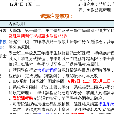
12
月
4
日（五）止
2.
研究生：請填寫
表」至教務處辦理
選課注意事項：
內容說明
分數
大學部：第一學年、第二學年及第三學年每學期不得少於
1
及延畢期間每學期至少修習
1
門課
。
本校
研究生：碩士在職專班與一般碩士班學生得互選課程，
以
法
）
學分為原則。
學士班二年級及三年級學生欲修習碩士班課程，
得經該課
碩士
以人工加選方式辦理，
每學期以一門選修課程為限；學士
修碩士班課程，
每學期以至多三門選修課程為原則。
1.
請同學自行於
佛光課程網
確認好欲選科目及課程時段後
統
程預排，完成後點【確認鍵】，確認後不可再更改。
2. IDP
系統【確認鍵】開放時間：
6
月
9
日（二）至
6
月
11
日
1.
系統學分限制：登記上限
33
學分，系統篩選上限為
27
學
所規定辦理），學生課程登記超過
33
學分，
將無法於選課
2.
登記課程時
允許課程衝堂，請同學務必調整志願序。
3.
每階段選課結束後進行亂數抽籤，選課結果請至
學生系
4.
為防止選課資料遭有心人士竄改，選課密碼若為初始預