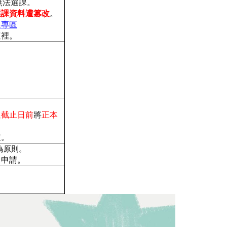
無法選課。
選課資料遭篡改
。
課專區
這裡。
選截止日前
將
正本
定。
為原則。
出申請。
。