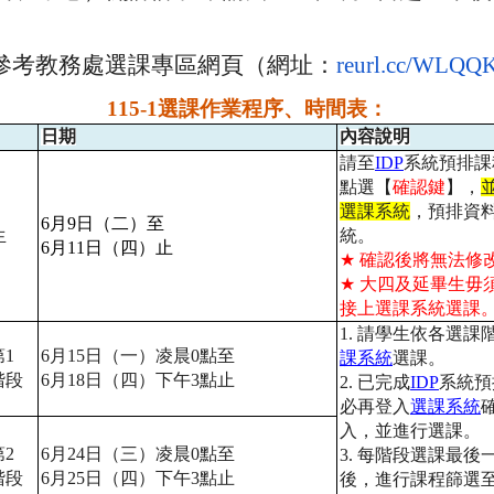
參考教務處選課專區網頁（
網址：
reurl.cc/WLQQ
115-1選課作業程序、時間表：
日期
內容說明
請至
IDP
系統預排課
點選【
確認鍵
】，
選課系統
，預排資
6
月
9
日（二）至
生
統。
6
月
11
日（四）止
★
確認後將無法修
★
大四及延畢生毋
接上選課系統選課
1.
請學生依各選課
第
1
6
月
15
日（一）凌晨
0
點至
課系統
選課。
階段
6
月
18
日（四）下午
3
點止
2.
已完成
IDP
系統預
必再登入
選課系統
入，並進行選課。
第
2
6
月
24
日（三）凌晨
0
點至
3.
每階段選課最後
階段
6
月
25
日（四）下午
3
點止
後，進行課程篩選