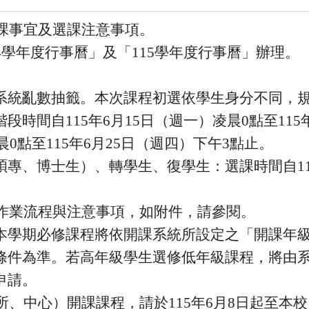
課事宜及選課注意事項。
4
學年度行事曆」及「
115
學年度行事曆」辦理。
系統亂數抽籤。
本次課程初選依學生身分不同，
階段時間自
115
年
6
月
15
日
（週一）凌晨
0
點至
115
晨
0
點至
115
年
6
月
25
日（週四）下午
3
點止。
碩專、博士生）、轉學生、
復學生：選課時間自
1
作業流程與注意事項，
如附件，請參閱。
本學期必修課程將依開課系統所設定之「開課年
條件為準。
若高年級學生選修低年級課程，將由
申請。
所、中心）開課課程，請於
115
年
6
月
8
日起至本校