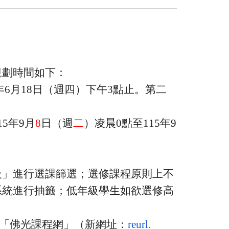
規劃時間如下：
年
6
月
18
日（週四）下午
3
點止。
第二
15
年
9
月
8
日（週
二
）凌晨
0
點至
115
年
9
級」進行選課篩選；
選修課程原則上不
系統進行抽籤；
低年級學生如欲選修高
「佛光課程網」（新網址：
reurl.