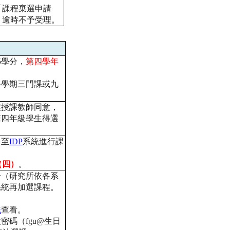
「課程棄選申請
，逾時不予受理。
5
學分，
第四學年
每學期三門課或九
程授課教師同意，
班四年級學生得選
，至
IDP
系
統進行課
（
四）
。
分（
研究所依各系
系統再加選課程。
統
查看。
設密碼（
fg
u@
生日