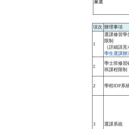
棄選
項次
辦理事項
選課修習學
限制
1
（詳細請見
學生選課辦
學士班修習
2
班課程限制
2
學程
IDP
系
3
選課系統