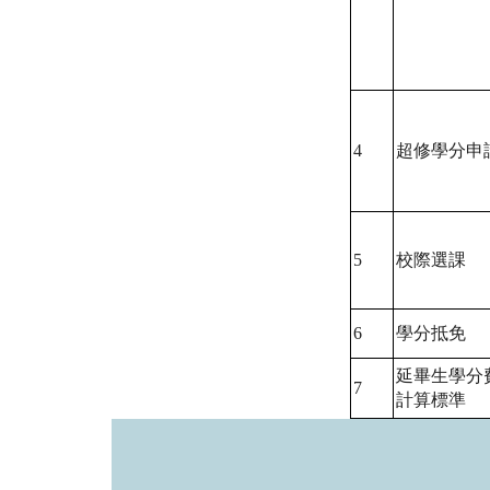
4
超修學分申
5
校際選課
6
學分抵免
延畢生學分
7
計算標準