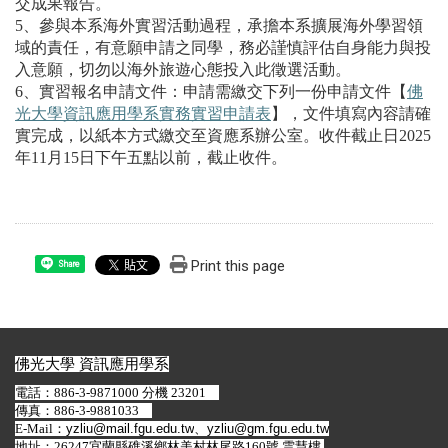
交成果報告。
5、參與本系海外實習活動過程，承擔本系擴展海外學習領
域的責任，有意願申請之同學，務必謹慎評估自身能力與投
入意願，切勿以海外旅遊心態投入此徵選活動。
6、實習報名申請文件：申請需繳交下列一份申請文件【
佛
光大學資訊應用學系實務實習申請表
】，文件填寫內容請確
實完成，以紙本方式繳交至資應系辦公室。收件截止日2025
年11月15日下午五點以前，截止收件。
Print this page
Share
佛光大學 資訊應用學系
電話：886-3-9871000 分機 23201
傳真：886-3-9881033
E-Mail：
yzliu@mail.fgu.edu.tw
、
yzliu@gm.fgu.edu.tw
地址：26247宜蘭縣礁溪鄉林美村林尾路160號 雲慧樓