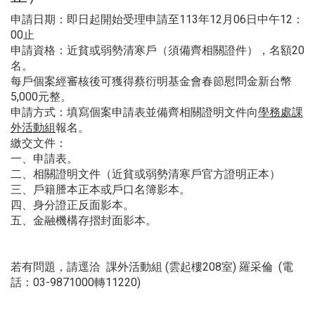
申請日期：即日起開始受理申請至113年12月06日中午12：
00止
申請資格：近貧或弱勢清寒戶（須備齊相關證件），名額20
名。
每戶個案經審核後可獲得蔡衍明基金會春節慰問金新台幣
5,000
元整。
申請方式：填寫個案申請表並備齊相關證明文件向
學務處課
外活動組
報名。
繳交文件：
一、申請表。
二、相關證明文件（近貧或弱勢清寒戶官方證明正本）
三、戶籍謄本正本或戶口名簿影本。
四、身分證正反面影本。
五、金融機構存摺封面影本。
若有問題，請逕洽 課外活動組 (雲起樓208室) 羅采倫 (電
話：03-9871000轉11220)