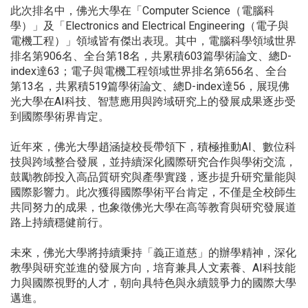
此次排名中，佛光大學在「Computer Science（電腦科
學）」及「Electronics and Electrical Engineering（電子與
電機工程）」領域皆有傑出表現。其中，電腦科學領域世界
排名第906名、全台第18名，共累積603篇學術論文、總D-
index達63；電子與電機工程領域世界排名第656名、全台
第13名，共累積519篇學術論文、總D-index達56，展現佛
光大學在AI科技、智慧應用與跨域研究上的發展成果逐步受
到國際學術界肯定。
近年來，佛光大學趙涵㨗校長帶領下，積極推動AI、數位科
技與跨域整合發展，並持續深化國際研究合作與學術交流，
鼓勵教師投入高品質研究與產學實踐，逐步提升研究量能與
國際影響力。此次獲得國際學術平台肯定，不僅是全校師生
共同努力的成果，也象徵佛光大學在高等教育與研究發展道
路上持續穩健前行。
未來，佛光大學將持續秉持「義正道慈」的辦學精神，深化
教學與研究並進的發展方向，培育兼具人文素養、AI科技能
力與國際視野的人才，朝向具特色與永續競爭力的國際大學
邁進。