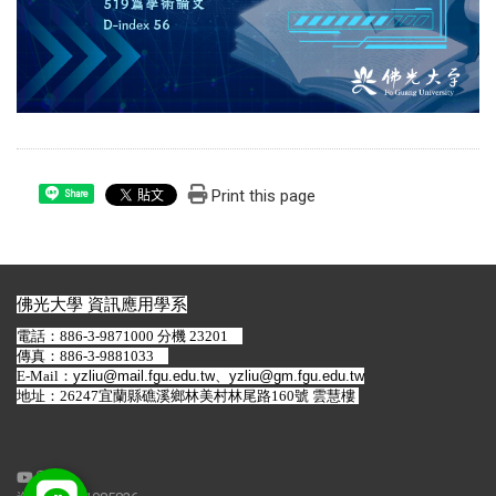
Print this page
Share
佛光大學 資訊應用學系
電話：886-3-9871000 分機 23201
傳真：886-3-9881033
E-Mail：
yzliu@mail.fgu.edu.tw
、
yzliu@gm.fgu.edu.tw
地址：26247宜蘭縣礁溪鄉林美村林尾路160號 雲慧樓