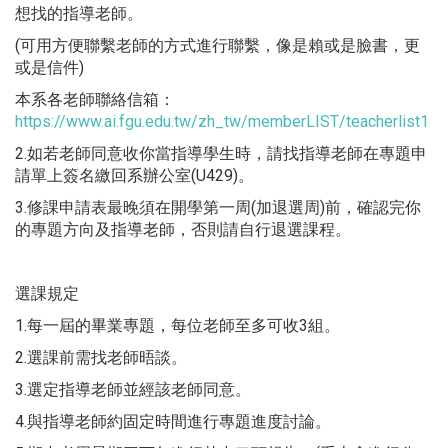
想找的指導老師。
(可用方便聯繫老師的方式進行聯繫，像是賴或是臉書，更
或是信件)
本系各老師聯絡信箱：
https://www.ai.fgu.edu.tw/zh_tw/memberLIST/teacherlist1
2.如若老師同意收你當指導學生時，請找指導老師在專題申
請單上簽名繳回系辦公室(U429)。
3.修課申請表最晚須在開學第一周(加退選周)前，確認完你
的專題方向及指導老師，否則請自行退選課程。
選課規定
1.每一屆的畢業專題，每位老師至多可收3組。
2.選課前需找老師晤談。
3.選定指導老師並經該老師同意。
4.與指導老師約固定時間進行專題進度討論。